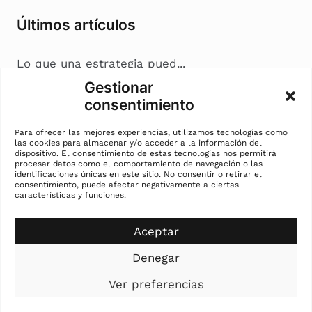
Últimos artículos
Lo que una estrategia pued...
Coherencia en marketing: c...
Gestionar
Nostalgia en marketing: cu...
consentimiento
La cremà del marketing: c...
Para ofrecer las mejores experiencias, utilizamos tecnologías como
las cookies para almacenar y/o acceder a la información del
dispositivo. El consentimiento de estas tecnologías nos permitirá
Información de contacto
procesar datos como el comportamiento de navegación o las
identificaciones únicas en este sitio. No consentir o retirar el
consentimiento, puede afectar negativamente a ciertas
características y funciones.
Andreia Mihalache
contacto.andreiamihalache@gmail.com
647 88 38 42
Aceptar
Valencia
Denegar
Ver preferencias
Andreia Mihalache 2024©