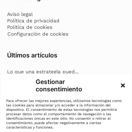
Aviso legal
Política de privacidad
Política de cookies
Configuración de cookies
Últimos artículos
Lo que una estrategia pued...
Coherencia en marketing: c...
Gestionar
Nostalgia en marketing: cu...
consentimiento
La cremà del marketing: c...
Para ofrecer las mejores experiencias, utilizamos tecnologías como
las cookies para almacenar y/o acceder a la información del
dispositivo. El consentimiento de estas tecnologías nos permitirá
Información de contacto
procesar datos como el comportamiento de navegación o las
identificaciones únicas en este sitio. No consentir o retirar el
consentimiento, puede afectar negativamente a ciertas
características y funciones.
Andreia Mihalache