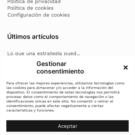
Política de privacidad
Política de cookies
Configuración de cookies
Últimos artículos
Lo que una estrategia pued...
Coherencia en marketing: c...
Gestionar
Nostalgia en marketing: cu...
consentimiento
La cremà del marketing: c...
Para ofrecer las mejores experiencias, utilizamos tecnologías como
las cookies para almacenar y/o acceder a la información del
dispositivo. El consentimiento de estas tecnologías nos permitirá
Información de contacto
procesar datos como el comportamiento de navegación o las
identificaciones únicas en este sitio. No consentir o retirar el
consentimiento, puede afectar negativamente a ciertas
características y funciones.
Andreia Mihalache
contacto.andreiamihalache@gmail.com
647 88 38 42
Aceptar
Valencia