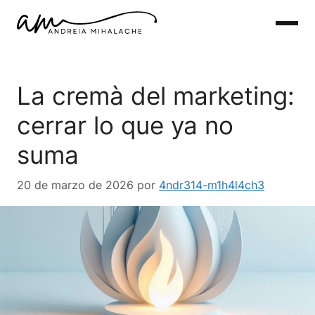
Saltar
al
contenido
La cremà del marketing:
marketing digital
cerrar lo que ya no
suma
20 de marzo de 2026
por
4ndr314-m1h4l4ch3