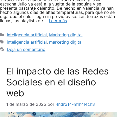
escucha Julio ya está a la vuelta de la esquina y se
presenta bastante calentito. De hecho en Valencia ya han
hecho algunos días de altas temperaturas, para que no se
diga que el calor llega sin previo aviso. Las terrazas están
llenas, las playlists de …
Leer más
Categorías
Inteligencia artificial
,
Marketing digital
Etiquetas
inteligencia artificial
,
marketing digital
Deja un comentario
El impacto de las Redes
Sociales en el diseño
web
1 de marzo de 2025
por
4ndr314-m1h4l4ch3